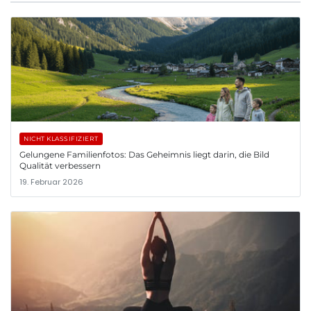
NICHT KLASSIFIZIERT
Gelungene Familienfotos: Das Geheimnis liegt darin, die Bild
Qualität verbessern
19. Februar 2026