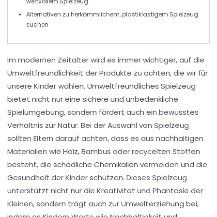
wertvollem Spielzeug
Alternativen
zu herkömmlichem,
plastiklastigem
Spielzeug
suchen
Im modernen Zeitalter wird es immer wichtiger, auf die
Umweltfreundlichkeit
der Produkte zu achten, die wir für
unsere Kinder wählen.
Umweltfreundliches Spielzeug
bietet nicht nur eine sichere und unbedenkliche
Spielumgebung, sondern fördert auch ein
bewusstes
Verhältnis zur Natur. Bei der Auswahl von Spielzeug
sollten Eltern darauf achten, dass es aus
nachhaltigen
Materialien
wie
Holz
,
Bambus
oder recycelten Stoffen
besteht, die schädliche Chemikalien vermeiden und die
Gesundheit
der Kinder schützen. Dieses Spielzeug
unterstützt nicht nur die
Kreativität
und
Phantasie
der
Kleinen, sondern trägt auch zur
Umwelterziehung
bei,
indem es Kindern Werte wie Nachhaltigkeit und