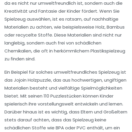
da es nicht nur umweltfreundlich ist, sondern auch die
Kreativität und Fantasie der Kinder fördert. Wenn Sie
Spielzeug auswählen, ist es ratsam, auf
nachhaltige
Materialien
zu achten, wie beispielsweise
Holz
,
Bambus
oder
recycelte Stoffe
. Diese Materialien sind nicht nur
langlebig, sondern auch frei von schädlichen
Chemikalien, die oft in herkömmlichem Plastikspielzeug
zu finden sind.
Ein Beispiel für solches umweltfreundliches Spielzeug ist
das
Jojoin Holzpuzzle
, das aus hochwertigen, ungiftigen
Materialien besteht und vielfältige Spielmöglichkeiten
bietet. Mit seinen 110 Puzzlestücken können Kinder
spielerisch ihre
vorstellungswelt
entwickeln und lernen.
Darüber hinaus ist es wichtig, dass Eltern und Großeltern
stets darauf achten, dass das Spielzeug keine
schädlichen Stoffe wie BPA oder PVC enthält, um ein