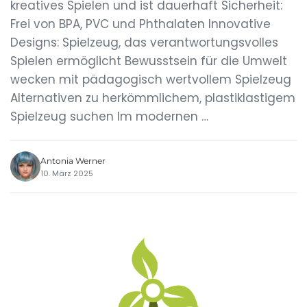
kreatives Spielen und ist dauerhaft Sicherheit:
Frei von BPA, PVC und Phthalaten Innovative
Designs: Spielzeug, das verantwortungsvolles
Spielen ermöglicht Bewusstsein für die Umwelt
wecken mit pädagogisch wertvollem Spielzeug
Alternativen zu herkömmlichem, plastiklastigem
Spielzeug suchen Im modernen …
Antonia Werner
10. März 2025