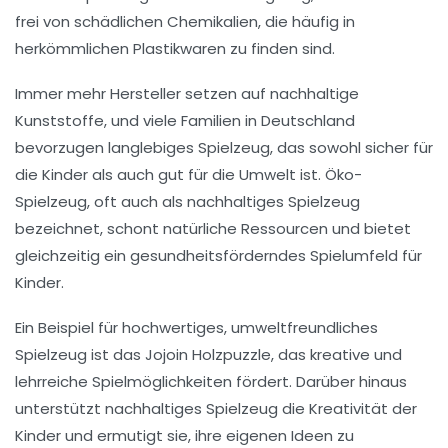
frei von schädlichen Chemikalien
, die häufig in
herkömmlichen Plastikwaren zu finden sind.
Immer mehr Hersteller setzen auf
nachhaltige
Kunststoffe
, und viele Familien in Deutschland
bevorzugen
langlebiges Spielzeug
, das sowohl sicher für
die Kinder als auch gut für die Umwelt ist.
Öko-
Spielzeug
, oft auch als nachhaltiges Spielzeug
bezeichnet, schont natürliche Ressourcen und bietet
gleichzeitig ein gesundheitsförderndes
Spielumfeld
für
Kinder.
Ein Beispiel für hochwertiges,
umweltfreundliches
Spielzeug
ist das Jojoin Holzpuzzle, das kreative und
lehrreiche Spielmöglichkeiten fördert. Darüber hinaus
unterstützt nachhaltiges Spielzeug die
Kreativität
der
Kinder und ermutigt sie, ihre eigenen Ideen zu