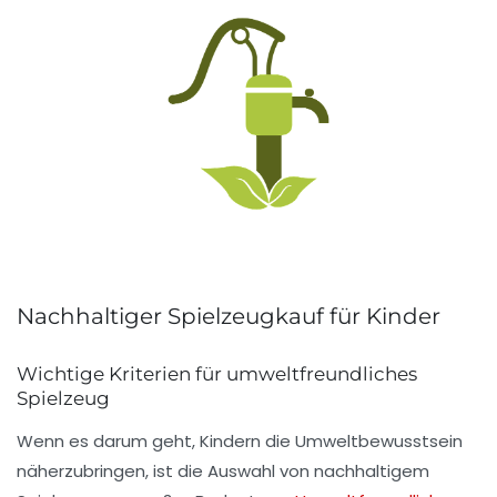
Nachhaltiger Spielzeugkauf für Kinder
Wichtige Kriterien für umweltfreundliches
Spielzeug
Wenn es darum geht, Kindern die
Umweltbewusstsein
näherzubringen, ist die Auswahl von
nachhaltigem