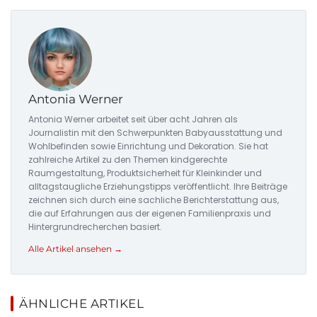
Antonia Werner
Antonia Werner arbeitet seit über acht Jahren als
Journalistin mit den Schwerpunkten Babyausstattung und
Wohlbefinden sowie Einrichtung und Dekoration. Sie hat
zahlreiche Artikel zu den Themen kindgerechte
Raumgestaltung, Produktsicherheit für Kleinkinder und
alltagstaugliche Erziehungstipps veröffentlicht. Ihre Beiträge
zeichnen sich durch eine sachliche Berichterstattung aus,
die auf Erfahrungen aus der eigenen Familienpraxis und
Hintergrundrecherchen basiert.
Alle Artikel ansehen →
ÄHNLICHE ARTIKEL