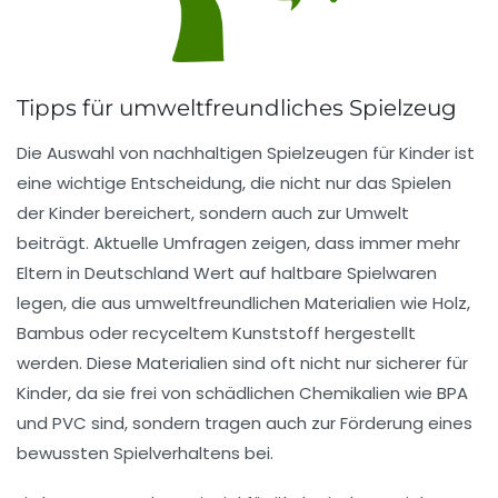
Tipps für umweltfreundliches Spielzeug
Die Auswahl von
nachhaltigen Spielzeugen
für Kinder ist
eine wichtige Entscheidung, die nicht nur das Spielen
der Kinder bereichert, sondern auch zur
Umwelt
beiträgt. Aktuelle Umfragen zeigen, dass immer mehr
Eltern in Deutschland Wert auf
haltbare Spielwaren
legen, die aus
umweltfreundlichen Materialien
wie Holz,
Bambus oder recyceltem Kunststoff hergestellt
werden. Diese Materialien sind oft nicht nur sicherer für
Kinder, da sie frei von schädlichen Chemikalien wie BPA
und PVC sind, sondern tragen auch zur Förderung eines
bewussten Spielverhaltens
bei.