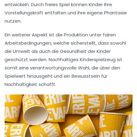
entwickeln. Durch freies Spiel können Kinder ihre
Vorstellungskraft entfalten und ihre eigene
Phantasie
nutzen.
Ein weiterer Aspekt ist die
Produktion unter fairen
Arbeitsbedingungen
, welche sicherstellt, dass sowohl
die Umwelt als auch die Gesundheit der Kinder
geschützt werden.
Nachhaltiges Kinderspielzeug
ist
somit eine verantwortungsvolle Wahl, die über den
Spielwert hinausgeht und ein Bewusstsein für
Nachhaltigkeit
schafft.