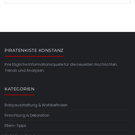
PIRATENKISTE KONSTANZ
Ihre tägliche Informationsquelle für die neuesten Nachrichten,
Trends und Analysen.
KATEGORIEN
Babyausstattung & Wohlbefinden
Einrichtung & Dekoration
Eltern-Tipps