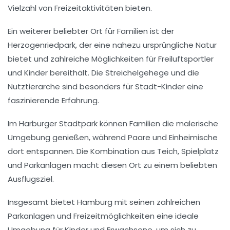
Vielzahl von
Freizeitaktivitäten
bieten.
Ein weiterer beliebter Ort für
Familien
ist der
Herzogenriedpark
, der eine nahezu ursprüngliche Natur
bietet und zahlreiche Möglichkeiten für
Freiluftsportler
und
Kinder
bereithält. Die
Streichelgehege
und die
Nutztierarche
sind besonders für Stadt-Kinder eine
faszinierende Erfahrung.
Im
Harburger Stadtpark
können Familien die malerische
Umgebung genießen, während Paare und Einheimische
dort entspannen. Die Kombination aus
Teich
,
Spielplatz
und
Parkanlagen
macht diesen Ort zu einem beliebten
Ausflugsziel.
Insgesamt bietet Hamburg mit seinen zahlreichen
Parkanlagen
und Freizeitmöglichkeiten eine ideale
Umgebung für
Kinder
und
Erwachsene
, um sich zu