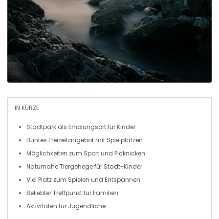
IN KÜRZE
Stadtpark
als
Erholungsort
für
Kinder
Buntes Freizeitangebot mit
Spielplätzen
Möglichkeiten zum
Sport
und
Picknicken
Naturnahe
Tiergehege
für
Stadt-Kinder
Viel Platz zum
Spielen
und
Entspannen
Beliebter Treffpunkt für
Familien
Aktivitäten für
Jugendliche