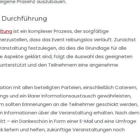
 eigene
Präsenz
auszubauen.
d Durchführung
ltung
ist ein komplexer Prozess, der sorgfältige
erzustellen, dass das Event reibungslos verläuft. Zunächst
anstaltung festzulegen, da dies die Grundlage für alle
e Aspekte geklärt sind, folgt die Auswahl des geeigneten
l unterstützt und den Teilnehmern eine angenehme
ation
mit allen beteiligten Parteien, einschließlich
Caterern
,
gs und ein klarer Informationsaustausch gewährleisten,
em sollten
Erinnerungen
an die Teilnehmer geschickt werden,
en Informationen über die Veranstaltung erhalten. Nach dem
itt – ein Dankeschön in Form einer
E-Mail
und eine Umfrage
 liefern und helfen, zukünftige Veranstaltungen noch