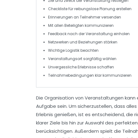
Ziel
und
zweck
der Veranstaltung festlegen
Checkliste für
reibungslose Planung
erstellen
Erinnerungen
an Teilnehmer versenden
Mit allen
Beteiligten
kommunizieren
Feedback
nach der Veranstaltung einholen
Netzwerken
und
Beziehungen
stärken
Wichtige
Logistik
beachten
Veranstaltungsort sorgfältig
wählen
Unvergessliche
Erlebnisse
schaffen
Teilnahmebedingungen klar
kommunizieren
Die Organisation von
Veranstaltungen
kann e
Aufgabe sein. Um sicherzustellen, dass alles
Erlebnis genießen, ist es entscheidend, die 
klarer
Ziele
bis hin zur Auswahl des perfekte
berücksichtigen. Außerdem spielt die
Teiln