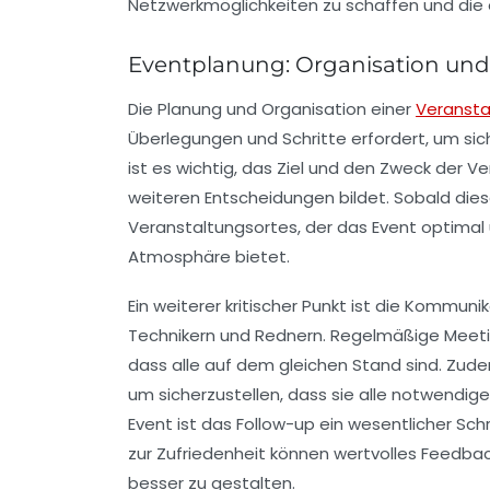
Netzwerkmöglichkeiten
zu schaffen und die
Eventplanung: Organisation un
Die
Planung
und
Organisation
einer
Veransta
Überlegungen und Schritte erfordert, um sich
ist es wichtig, das
Ziel
und den
Zweck
der Ver
weiteren Entscheidungen bildet. Sobald dies
Veranstaltungsortes
, der das Event optima
Atmosphäre bietet.
Ein weiterer kritischer Punkt ist die
Kommunik
Technikern und Rednern. Regelmäßige Meetin
dass alle auf dem gleichen Stand sind. Zud
um sicherzustellen, dass sie alle notwendig
Event ist das
Follow-up
ein wesentlicher Schr
zur
Zufriedenheit
können wertvolles Feedback
besser zu gestalten.