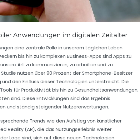
biler Anwendungen im digitalen Zeitalter
ungen
eine zentrale Rolle in unserem täglichen Leben
ckern bis hin zu komplexen
Business-Apps
sind Apps zu
nsere Art zu kommunizieren, zu arbeiten und zu
r Studie nutzen über
90 Prozent
der Smartphone-Besitzer
nd den Einfluss dieser Technologien unterstreicht. Die
 Tools für
Produktivität
bis hin zu Gesundheitsanwendungen,
tten sind. Diese Entwicklungen sind das Ergebnis
nen
und ständig steigender Nutzererwartungen.
ersprechende Trends wie den Aufstieg von
künstlicher
d Reality (AR)
, die das Nutzungserlebnis weiter
der Lage sind, sich auf diese neuen Technologien