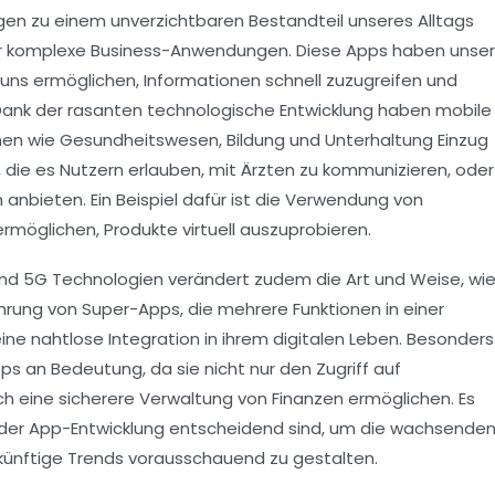
gen
zu einem unverzichtbaren Bestandteil unseres Alltags
r komplexe
Business-Anwendungen
. Diese
Apps
haben unser
e uns ermöglichen, Informationen schnell zuzugreifen und
. Dank der rasanten technologische Entwicklung haben mobile
hen wie
Gesundheitswesen
,
Bildung
und
Unterhaltung
Einzug
, die es Nutzern erlauben, mit Ärzten zu kommunizieren, oder
 anbieten. Ein Beispiel dafür ist die Verwendung von
ermöglichen, Produkte virtuell auszuprobieren.
nd
5G
Technologien verändert zudem die Art und Weise, wi
ührung von
Super-Apps
, die mehrere Funktionen in einer
ine nahtlose Integration in ihrem digitalen Leben. Besonders
pps
an Bedeutung, da sie nicht nur den Zugriff auf
h eine sicherere Verwaltung von Finanzen ermöglichen. Es
 der
App-Entwicklung
entscheidend sind, um die wachsende
ukünftige Trends vorausschauend zu gestalten.