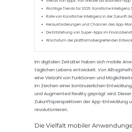
Vielfalt von
Apps
: von Wecker bis Business-App
Wichtige Trends für
2025
:
Künstliche Intelligenz
,
Rolle von
Künstlicher Intelligenz
in der Zukunft d
Herausforderungen und Chancen des
App-Mar
Die Entstehung von
Super-Apps
im Finanzdienst
Wachstum der plattformübergreifenden Entwic
Im
digitalen Zeitalter
haben sich mobile Anw
täglichen Lebens entwickelt. Von
Alltagshelf
eine Vielzahl von Funktionen und Möglichkeit
im Zeichen einer kontinuierlichen Entwicklun
und
Augmented Reality
geprägt wird. Dieser
Zukunftsperspektiven der
App-Entwicklung
u
revolutionieren.
Die Vielfalt mobiler Anwendungen