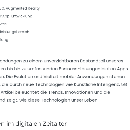
5G
,
Augmented Reality
er
App-Entwicklung
ktes
leistungsbereich
klung
endungen zu einem unverzichtbaren Bestandteil unseres
ern
bis hin zu umfassenden
Business-Lösungen
bieten Apps
en. Die Evolution und
Vielfalt mobiler Anwendungen
stehen
g, die durch neue
Technologien
wie
Künstliche Intelligenz
,
5G
 Artikel beleuchtet die Trends, Innovationen und die
nd zeigt, wie diese Technologien unser Leben
 im digitalen Zeitalter