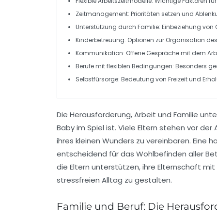
Flexible Arbeitszeitmodelle
: Wichtige Faktoren fü
Zeitmanagement
: Prioritäten setzen und Ablen
Unterstützung durch Familie
: Einbeziehung von 
Kinderbetreuung
: Optionen zur Organisation des
Kommunikation
: Offene Gespräche mit dem Arb
Berufe mit flexiblen Bedingungen
: Besonders gee
Selbstfürsorge
: Bedeutung von Freizeit und Erh
Die Herausforderung,
Arbeit
und
Familie
unter
Baby
im Spiel ist. Viele Eltern stehen vor de
ihres kleinen Wunders zu vereinbaren. Eine 
entscheidend für das Wohlbefinden aller Bete
die Eltern unterstützen, ihre
Elternschaft
mit 
stressfreien Alltag zu gestalten.
Familie und Beruf: Die Herausfor