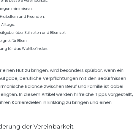
r eine bessere
Vereinbarkeit
.
kungen minimieren.
Großeltern und Freunden.
 Alltags.
eitgeber über
Stillzeiten
und Elternzeit.
ignet für Eltern.
olung für das Wohlbefinden.
 einen Hut zu bringen, wird besonders spürbar, wenn ein
r Aufgabe, berufliche Verpflichtungen mit den Bedürfnissen
harmonische
Balance
zwischen
Beruf
und
Familie
ist dabei
iligten. In diesem Artikel werden hilfreiche
Tipps
vorgestellt,
ihren
Karriere
zielen in Einklang zu bringen und einen
derung der Vereinbarkeit