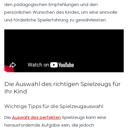
den pädagogischen Empfehlungen und den
persönlichen Wünschen des Kindes, um eine sinnvolle
und
förderliche
Spielerfahrung zu gewährleisten.
Die Auswahl des richtigen Spielzeugs für
Ihr Kind
Wichtige Tipps für die Spielzeugauswahl
Die
Auswahl des perfekten
Spielzeugs kann eine
herausfordernde Aufgabe sein, die jedoch