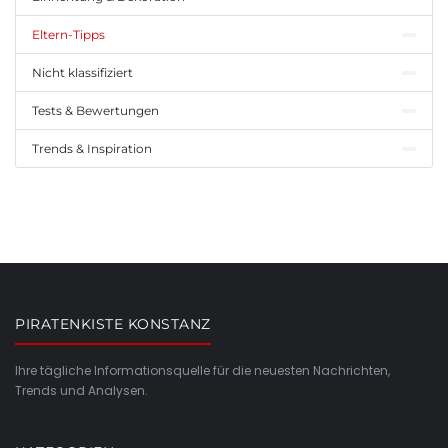
Eltern-Tipps
Nicht klassifiziert
Tests & Bewertungen
Trends & Inspiration
PIRATENKISTE KONSTANZ
Ihre tägliche Informationsquelle für die neuesten Nachrichten,
Trends und Analysen.