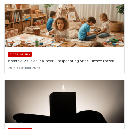
ELTERN-TIPPS
Kreative Rituale für Kinder: Entspannung ohne Bildschirmzeit
29. September 2025