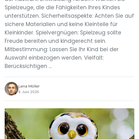
Spielzeuge, die die Fähigkeiten Ihres Kindes
unterstützen. Sicherheitsaspekte: Achten Sie auf
sichere Materialien und keine Kleinteile für
Kleinkinder. Spielvergnügen: Spielzeug sollte
Freude bereiten und kindgerecht sein.
Mitbestimmung: Lassen Sie Ihr Kind bei der
Auswahl einbezogen werden. Vielfalt:
Berücksichtigen …
Lena Möller
9. Juni 2025