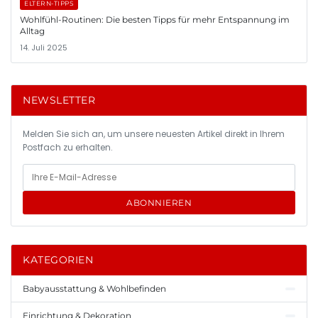
ELTERN-TIPPS
Wohlfühl-Routinen: Die besten Tipps für mehr Entspannung im
Alltag
14. Juli 2025
NEWSLETTER
Melden Sie sich an, um unsere neuesten Artikel direkt in Ihrem
Postfach zu erhalten.
ABONNIEREN
KATEGORIEN
Babyausstattung & Wohlbefinden
Einrichtung & Dekoration