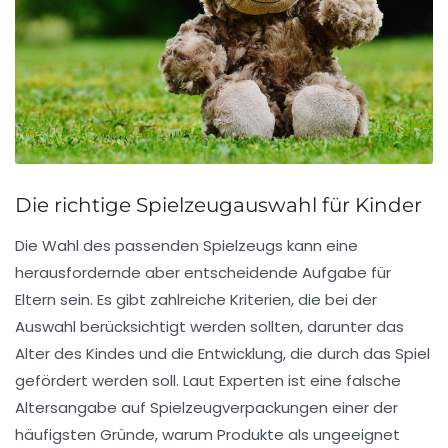
Die richtige Spielzeugauswahl für Kinder
Die Wahl des passenden
Spielzeugs
kann eine
herausfordernde aber entscheidende Aufgabe für
Eltern sein. Es gibt zahlreiche Kriterien, die bei der
Auswahl berücksichtigt werden sollten, darunter das
Alter
des Kindes und die
Entwicklung
, die durch das Spiel
gefördert werden soll. Laut Experten ist eine falsche
Altersangabe auf Spielzeugverpackungen einer der
häufigsten Gründe, warum Produkte als ungeeignet