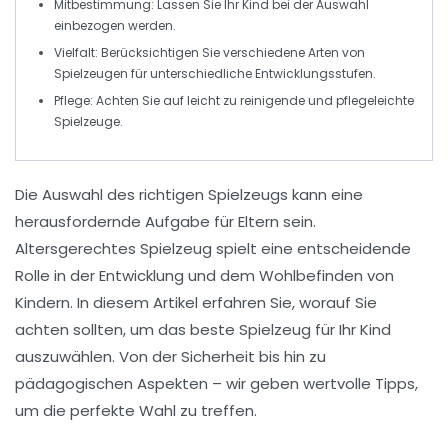
Mitbestimmung:
Lassen Sie Ihr Kind bei der Auswahl
einbezogen werden.
Vielfalt:
Berücksichtigen Sie verschiedene Arten von
Spielzeugen für unterschiedliche Entwicklungsstufen.
Pflege:
Achten Sie auf leicht zu reinigende und pflegeleichte
Spielzeuge.
Die Auswahl des richtigen Spielzeugs kann eine
herausfordernde Aufgabe für Eltern sein.
Altersgerechtes Spielzeug
spielt eine entscheidende
Rolle in der
Entwicklung
und dem
Wohlbefinden
von
Kindern. In diesem Artikel erfahren Sie, worauf Sie
achten sollten, um das beste Spielzeug für Ihr Kind
auszuwählen. Von der
Sicherheit
bis hin zu
pädagogischen Aspekten
– wir geben wertvolle Tipps,
um die perfekte Wahl zu treffen.