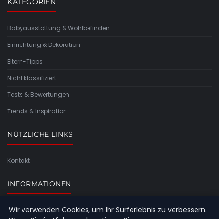
KATEGORIEN
Babyausstattung & Wohlbefinden
Einrichtung & Dekoration
Eltern-Tipps
Nicht klassifiziert
Tests & Bewertungen
Trends & Inspiration
NÜTZLICHE LINKS
Kontakt
INFORMATIONEN
Wir verwenden Cookies, um Ihr Surferlebnis zu verbessern.
Seitenübersicht