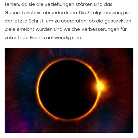
fehlen, da sie die Beziehungen stärken und das
Gesamterlebnis abrunden kann. Die
Erfolgsmessung
ist
der letzte Schritt, um zu überprüfen, ob die gesteckten
Ziele
erreicht wurden und welche Verbesserungen für
zukünftige Events notwendig sind.