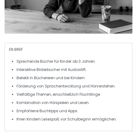
EN BREF
Sprechende Bücher
für Kinder ab 3 Jahren.
Interaktive
Bilderbücher
mit
Audiostift
.
Beliebt in
Büchereien
und bei Kindern.
Förderung von
Sprachentwicklung
und
Hörverstehen
.
Vielfältige Themen, einschließlich
Flüchtlinge
.
Kombination von
Hörspielen
und
Lesen
.
Empfohlene
Buchtipps
und
Apps
.
Ihren Kindern
Lesespaß
vor Schulbeginn ermöglichen.