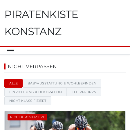
PIRATENKISTE
KONSTANZ
Piratenkiste Konstanz - Scha
NICHT VERPASSEN
ALLE
BABYAUSSTATTUNG & WOHLBEFINDEN
EINRICHTUNG & DEKORATION
ELTERN-TIPPS
NICHT KLASSIFIZIERT
NICHT KLASSIFIZIERT