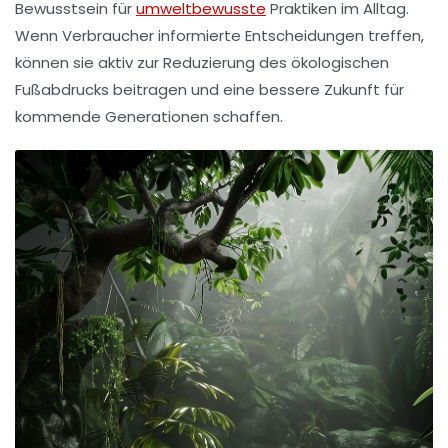
Bewusstsein für
umweltbewusste
Praktiken im Alltag.
Wenn Verbraucher informierte Entscheidungen treffen,
können sie aktiv zur Reduzierung des ökologischen
Fußabdrucks beitragen und eine bessere Zukunft für
kommende Generationen schaffen.