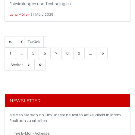
Entwicklungen und Technologien.
•
31. März 2025
Lena Möller
Zurück
1
...
5
6
7
8
9
...
16
Weiter
NEWSLETTER
Melden Sie sich an, um unsere neuesten Artikel direkt in Ihrem
Postfach zu erhalten.