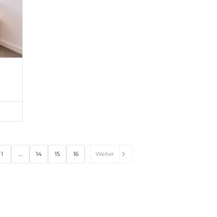
1
...
14
15
16
Weiter