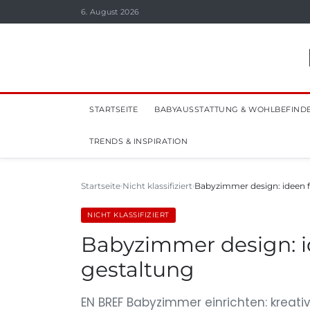
6. August 2026
STARTSEITE
BABYAUSSTATTUNG & WOHLBEFIND
TRENDS & INSPIRATION
Startseite
Nicht klassifiziert
Babyzimmer design: ideen f
NICHT KLASSIFIZIERT
Babyzimmer design: i
gestaltung
EN BREF Babyzimmer einrichten: kreat