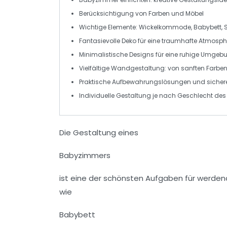
Berücksichtigung von
Farben
und
Möbel
Wichtige Elemente:
Wickelkommode
,
Babybett
,
Fantasievolle
Deko
für eine traumhafte Atmosp
Minimalistische Designs für eine ruhige Umgeb
Vielfältige
Wandgestaltung
: von sanften Farbe
Praktische
Aufbewahrungslösungen
und sicher
Individuelle Gestaltung je nach
Geschlecht
des 
Die Gestaltung eines
Babyzimmers
ist eine der schönsten Aufgaben für werdend
wie
Babybett