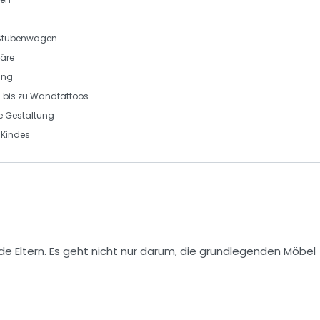
Stubenwagen
häre
ung
n bis zu Wandtattoos
e Gestaltung
Kindes
e Eltern. Es geht nicht nur darum, die grundlegenden Möbel