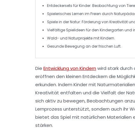
Entdeckersets für Kinder:
Beobachtung
von Tiere
Spielerisches Lernen
im Freien durch Naturpäda
Spiele in der Natur
: Förderung von Kreativität un
Vielfältige
Spielideen
für den Kindergarten und i
Wald- und
Naturprojekte
mit Kindern.
Gesunde
Bewegung
an der frischen Luft.
Die
Entwicklung von Kindern
wird stark durch 
eröffnen den kleinen Entdeckern die Möglic
erkunden. Indem Kinder mit Naturmaterialien 
Kreativität
entfalten und die
Vielfalt der Nat
sich aktiv zu bewegen,
Beobachtungen
anzus
Lernprozess
unterstützt, sondern auch ihr
Wo
bietet das Spiel mit natürlichen Materialien 
stärken.