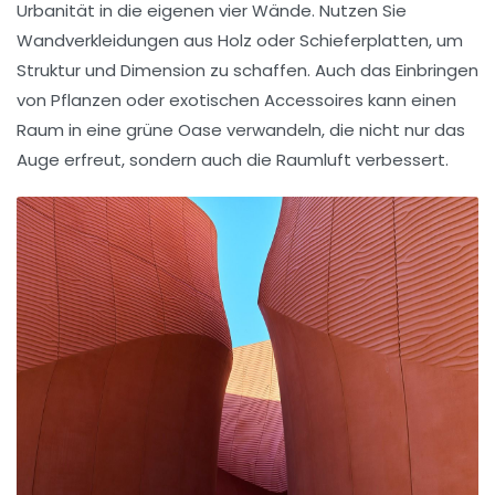
Urbanität in die eigenen vier Wände. Nutzen Sie
Wandverkleidungen aus Holz oder
Schieferplatten
, um
Struktur und Dimension zu schaffen. Auch das Einbringen
von Pflanzen oder exotischen Accessoires kann einen
Raum in eine grüne Oase verwandeln, die nicht nur das
Auge erfreut, sondern auch die Raumluft verbessert.