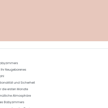
s Babyzimmers
r Ihr Neugeborenes
ahl
ionalität und Sicherheit
r die ersten Monate
emütliche Atmosphäre
 des Babyzimmers