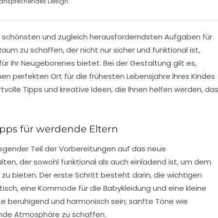
ein ansprechendes Design
r schönsten und zugleich herausforderndsten Aufgaben für
Raum zu schaffen, der nicht nur
sicher
und
funktional
ist,
ür Ihr
Neugeborenes
bietet. Bei der Gestaltung gilt es,
en perfekten Ort für die frühesten Lebensjahre Ihres Kindes
rtvolle
Tipps
und kreative Ideen, die Ihnen helfen werden, da
pps für werdende Eltern
regender Teil der Vorbereitungen auf das neue
talten, der sowohl funktional als auch einladend ist, um dem
u bieten. Der erste Schritt besteht darin, die wichtigen
tisch
, eine
Kommode
für die Babykleidung und eine kleine
lte beruhigend und harmonisch sein; sanfte Töne wie
ende Atmosphäre zu schaffen.