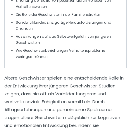
Erhöhung der
Sozialkompetenzen
durch Vorleben von
Verhaltensweisen
Die Rolle der Geschwister in der
Familienstruktur
Sandwichkinder
: Einzigartige Herausforderungen und
Chancen
Auswirkungen auf das
Selbstwertgefühl
von jüngeren
Geschwistern
Wie Geschwisterbeziehungen
Verhaltensprobleme
verringern können
Ältere Geschwister spielen eine entscheidende Rolle in
der
Entwicklung
ihrer
jüngeren Geschwister
. Studien
zeigen, dass sie oft als
Vorbilder
fungieren und
wertvolle
soziale Fähigkeiten
vermitteln. Durch
Alltagserfahrungen und gemeinsame Spielräume
tragen ältere Geschwister maßgeblich zur
kognitiven
und
emotionalen Entwicklung
bei, indem sie