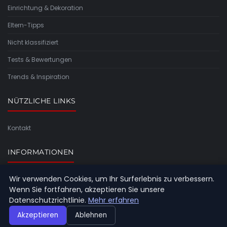
Einrichtung & Dekoration
Eltern-Tipps
Nicht klassifiziert
Tests & Bewertungen
Trends & Inspiration
NÜTZLICHE LINKS
Kontakt
INFORMATIONEN
Wir verwenden Cookies, um Ihr Surferlebnis zu verbessern.
Seitenübersicht
Wenn Sie fortfahren, akzeptieren Sie unsere
Datenschutzrichtlinie.
Mehr erfahren
Akzeptieren
Ablehnen
© 2026 Piratenkiste Konstanz. Alle Rechte vorbehalten.