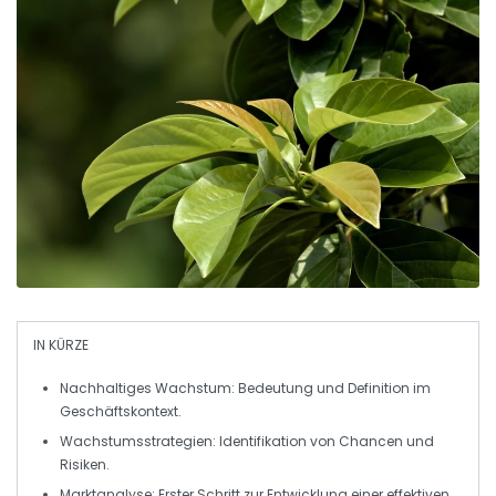
IN KÜRZE
Nachhaltiges Wachstum
: Bedeutung und Definition im
Geschäftskontext.
Wachstumsstrategien
: Identifikation von Chancen und
Risiken.
Marktanalyse
: Erster Schritt zur Entwicklung einer effektiven