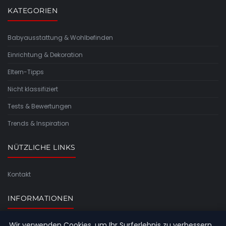
KATEGORIEN
Babyausstattung & Wohlbefinden
Einrichtung & Dekoration
Eltern-Tipps
Nicht klassifiziert
Tests & Bewertungen
Trends & Inspiration
NÜTZLICHE LINKS
Kontakt
INFORMATIONEN
Wir verwenden Cookies, um Ihr Surferlebnis zu verbessern.
Seitenübersicht