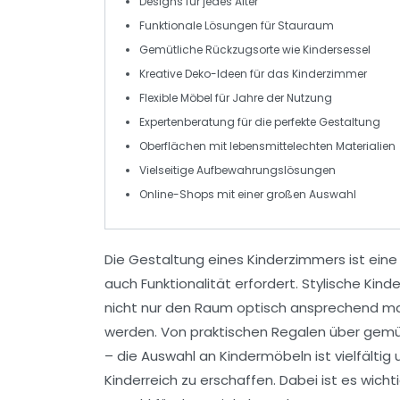
Designs für jedes Alter
Funktionale Lösungen für
Stauraum
Gemütliche Rückzugsorte wie
Kindersessel
Kreative Deko-Ideen für das
Kinderzimmer
Flexible Möbel für
Jahre
der Nutzung
Expertenberatung für die perfekte Gestaltung
Oberflächen mit
lebensmittelechten
Materialien
Vielseitige
Aufbewahrungslösungen
Online-Shops mit einer großen
Auswahl
Die Gestaltung eines Kinderzimmers ist eine
auch Funktionalität erfordert.
Stylische Kind
nicht nur den Raum optisch ansprechend ma
werden. Von praktischen Regalen über gemüt
– die Auswahl an
Kindermöbeln
ist vielfälti
Kinderreich zu erschaffen. Dabei ist es wic