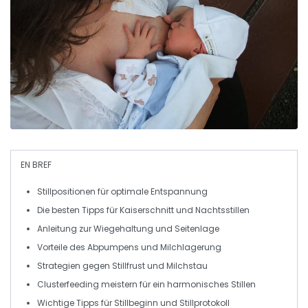
EN BREF
Stillpositionen
für optimale Entspannung
Die besten Tipps für
Kaiserschnitt
und
Nachtsstillen
Anleitung zur
Wiegehaltung
und
Seitenlage
Vorteile des
Abpumpens
und Milchlagerung
Strategien gegen
Stillfrust
und
Milchstau
Clusterfeeding
meistern für ein harmonisches Stillen
Wichtige Tipps für
Stillbeginn
und
Stillprotokoll