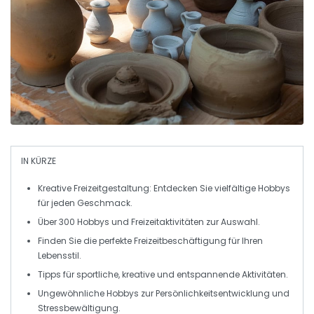
IN KÜRZE
Kreative Freizeitgestaltung
: Entdecken Sie vielfältige
Hobbys
für jeden
Geschmack
.
Über
300 Hobbys
und
Freizeitaktivitäten
zur Auswahl.
Finden Sie die perfekte
Freizeitbeschäftigung
für Ihren
Lebensstil
.
Tipps für
sportliche
, kreative und entspannende
Aktivitäten
.
Ungewöhnliche Hobbys zur
Persönlichkeitsentwicklung
und
Stressbewältigung
.