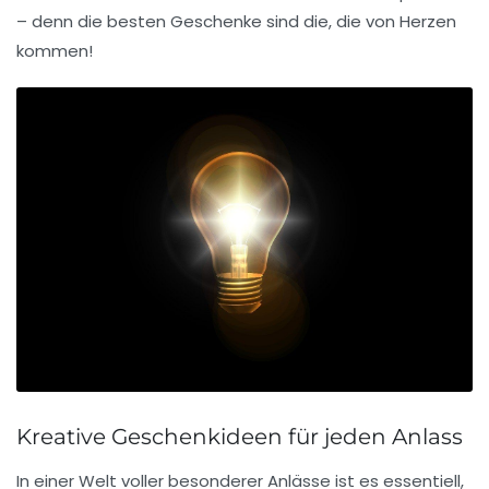
– denn die
besten Geschenke
sind die, die von Herzen
kommen!
Kreative Geschenkideen für jeden Anlass
In einer Welt voller besonderer Anlässe ist es essentiell,