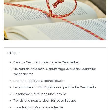
EN BREF
Kreative Geschenkideen
für jede Gelegenheit
Vielzahl an Anlässen:
Geburtstage
,
Jubiläen
,
Hochzeiten
,
Weihnachten
Einfache Tipps zur
Geschenkewahl
Inspirationen für
DIY-Projekte
und praktische Geschenke
Geschenke für
Freunde
und
Familie
Trends und
neuste Ideen
für jedes Budget
Tipps für
Last-Minute-Geschenke