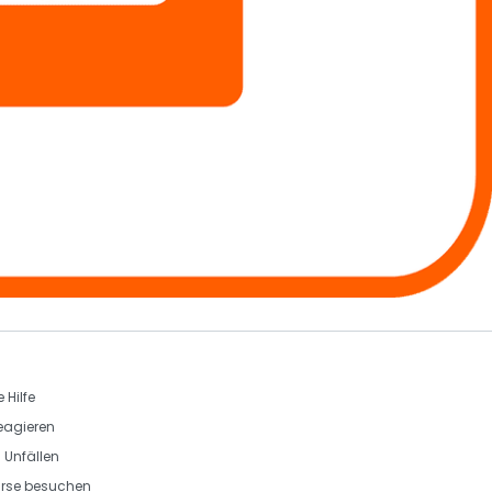
 Hilfe
eagieren
i Unfällen
urse besuchen