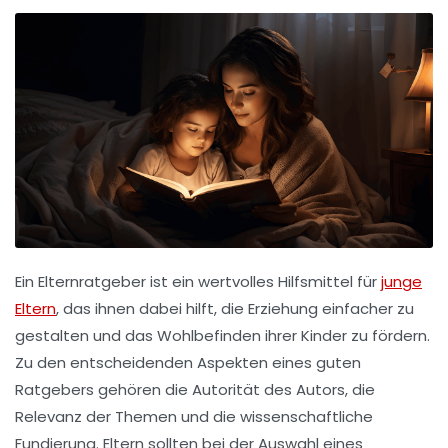
Ein
Elternratgeber
ist ein wertvolles Hilfsmittel für
junge
Eltern
, das ihnen dabei hilft, die Erziehung einfacher zu
gestalten und das
Wohlbefinden
ihrer Kinder zu fördern.
Zu den entscheidenden Aspekten eines guten
Ratgebers gehören die
Autorität
des Autors, die
Relevanz
der Themen und die
wissenschaftliche
Fundierung
. Eltern sollten bei der Auswahl eines